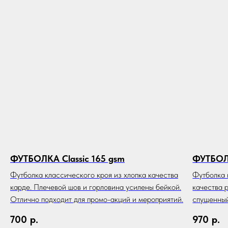
ФУТБОЛКА Classic 165 gsm
ФУТБОЛ
Футболка классического кроя из хлопка качества
Футболка 
карде. Плечевой шов и горловина усилены бейкой.
качества 
Отлично подходит для промо-акций и мероприятий.
спущенный
700
р.
970
р.