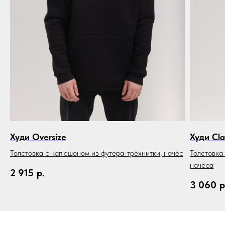
Худи Oversize
Худи Cla
Толстовка с капюшоном из футера-трёхнитки, начёс
Толстовка
начёса
2 915
р.
3 060
р