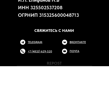
И.П. Епифанов Н.В
ИНН 325502537208
ОГРНИП 315325600048713
СВЯЖИТЕСЬ С НАМИ
TELEGRAM
ВКОНТАКТЕ
ПОЧТА
+7 (4832) 629-520
REPOST
|
Брянского Фронта, 2
| Работаем каждый день с 9:00 до 20:00
|
+7 (4832) 629-520
|
info@repost32.ru