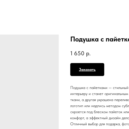
Подушка с пайетк
1 650
р.
Заказать
Подушка с пайетками — стильный 
интерьеру и станет оригинальным
ткани, а другая украшена перели
логотип или надпись методом суб
скроется под блеском пайеток ил
комфорт, а эффектный дизайн дел
Отличный выбор для подарка, фот