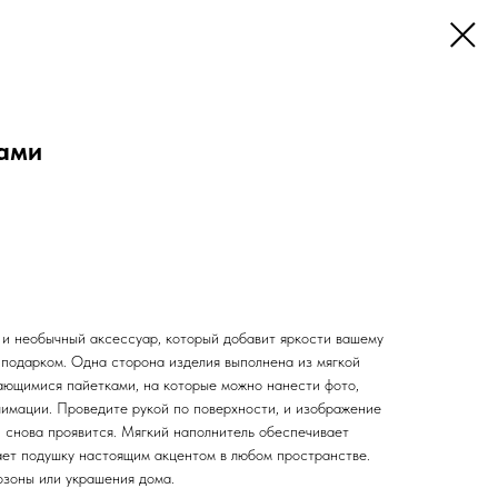
ами
и необычный аксессуар, который добавит яркости вашему
 подарком. Одна сторона изделия выполнена из мягкой
вающимися пайетками, на которые можно нанести фото,
лимации. Проведите рукой по поверхности, и изображение
и снова проявится. Мягкий наполнитель обеспечивает
ает подушку настоящим акцентом в любом пространстве.
озоны или украшения дома.