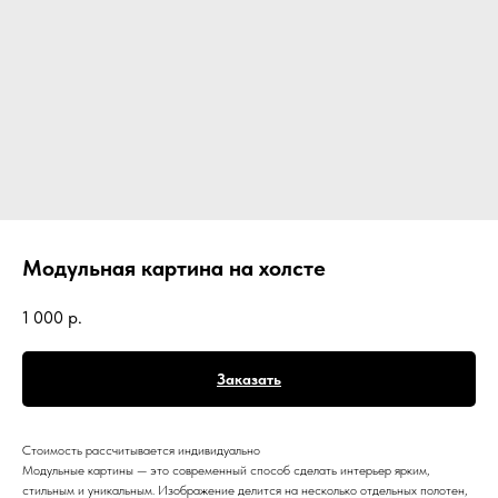
Модульная картина на холсте
1 000
р.
Заказать
Стоимость рассчитывается индивидуально
Модульные картины — это современный способ сделать интерьер ярким,
стильным и уникальным. Изображение делится на несколько отдельных полотен,