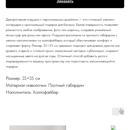
Заказать
Декоративная подушка с персональным дизайном — это стильный элемент
интерьера и оригинальный подарок для близких. Белая поверхность позволяет
разместить любое изображение, фото или надпись, создавая уникальный
аксессуар для дома или офиса. Подушка выполнена из прочного габардина с
мягким наполнителем из холлофайбера, который обеспечивает комфорт и
сохраняет форму. Размер 35×35 см идеально подходит для дивана, кресла или
кровати, а яркий и стойкий принт, нанесенный методом сублимации, сохранит
насыщенные цвета на долгие годы. Отличный способ добавить уюта и
индивидуальности вашему пространству или подготовить запоминающийся
подарок.
Размер: 35×35 см
Материал наволочки: Плотный габардин
Наполнитель: Холлофайбер