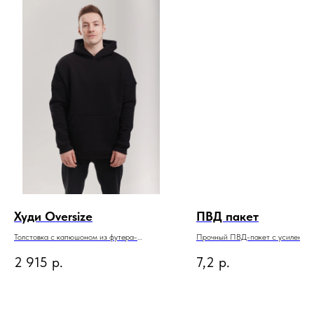
Худи Oversize
ПВД пакет
Толстовка с капюшоном из футера-
Прочный ПВД-пакет с усиленно
трёхнитки, начёс
прорубной ручкой.
2 915
р.
7,2
р.
Изготовлен из высококачественн
полиэтилена плотностью, обесп
надежность и долговечность.